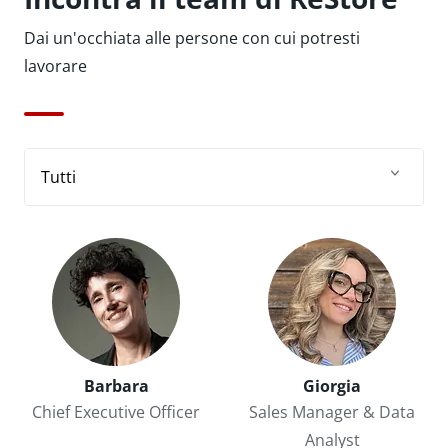
Dai un'occhiata alle persone con cui potresti
lavorare
Tutti
Tutti
All
Team Customer Care
Team Tech
BU Platform
Barbara
Giorgia
Chief Executive Officer
Sales Manager & Data
Analyst